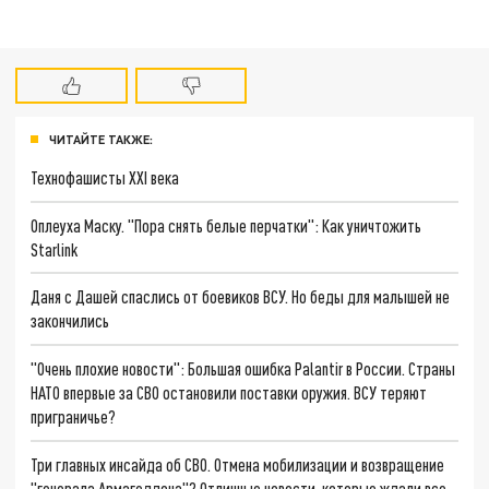
ЧИТАЙТЕ ТАКЖЕ:
Технофашисты XXI века
Оплеуха Маску. "Пора снять белые перчатки": Как уничтожить
Starlink
Даня с Дашей спаслись от боевиков ВСУ. Но беды для малышей не
закончились
"Очень плохие новости": Большая ошибка Palantir в России. Страны
НАТО впервые за СВО остановили поставки оружия. ВСУ теряют
приграничье?
Три главных инсайда об СВО. Отмена мобилизации и возвращение
"генерала Армагеддона"? Отличные новости, которые ждали все