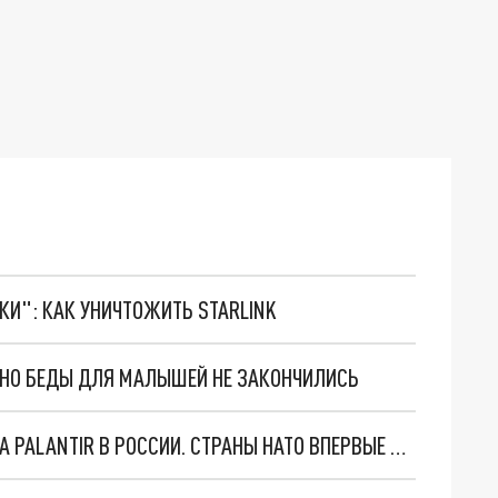
ТКИ": КАК УНИЧТОЖИТЬ STARLINK
. НО БЕДЫ ДЛЯ МАЛЫШЕЙ НЕ ЗАКОНЧИЛИСЬ
"ОЧЕНЬ ПЛОХИЕ НОВОСТИ": БОЛЬШАЯ ОШИБКА PALANTIR В РОССИИ. СТРАНЫ НАТО ВПЕРВЫЕ ЗА СВО ОСТАНОВИЛИ ПОСТАВКИ ОРУЖИЯ. ВСУ ТЕРЯЮТ ПРИГРАНИЧЬЕ?