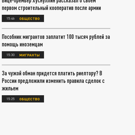
Вице-премьер Хуснуллин рассказал о своём
первом строительный кооператив после армии
15:46
ОБЩЕСТВО
Пособник мигрантов заплатит 100 тысяч рублей за
помощь иноземцам
15:30
МИГРАНТЫ
За чужой обман придется платить риелтору? В
России предложили изменить правила сделок с
жильем
15:25
ОБЩЕСТВО