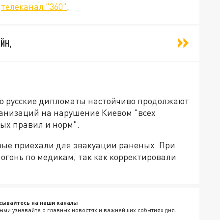
т
телеканал "360"
.
йн,
то русские дипломаты настойчиво продолжают
низаций на нарушение Киевом "всех
х правил и норм".
рые приехали для эвакуации раненых. При
 огонь по медикам, так как корректировали
сывайтесь на наши каналы
ыми узнавайте о главных новостях и важнейших событиях дня.