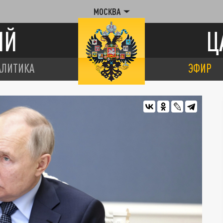
МОСКВА
ИЙ
Ц
АЛИТИКА
ЭФИР