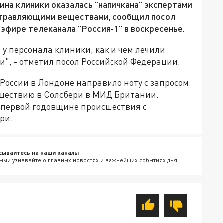
ина клиники оказалась "напичкана" экспертами
отравляющими веществами, сообщил посол
эфире телеканала "Россия-1" в воскресенье.
 у персонала клиники, как и чем лечили
", - отметил посол Российской Федерации.
о России в Лондоне направило ноту с запросом
сшествию в Солсбери в МИД Британии.
к первой годовщине происшествия с
ри.
сывайтесь на наши каналы
ыми узнавайте о главных новостях и важнейших событиях дня.