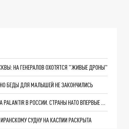
ОСКВЫ: НА ГЕНЕРАЛОВ ОХОТЯТСЯ "ЖИВЫЕ ДРОНЫ"
. НО БЕДЫ ДЛЯ МАЛЫШЕЙ НЕ ЗАКОНЧИЛИСЬ
"ОЧЕНЬ ПЛОХИЕ НОВОСТИ": БОЛЬШАЯ ОШИБКА PALANTIR В РОССИИ. СТРАНЫ НАТО ВПЕРВЫЕ ЗА СВО ОСТАНОВИЛИ ПОСТАВКИ ОРУЖИЯ. ВСУ ТЕРЯЮТ ПРИГРАНИЧЬЕ?
О ИРАНСКОМУ СУДНУ НА КАСПИИ РАСКРЫТА