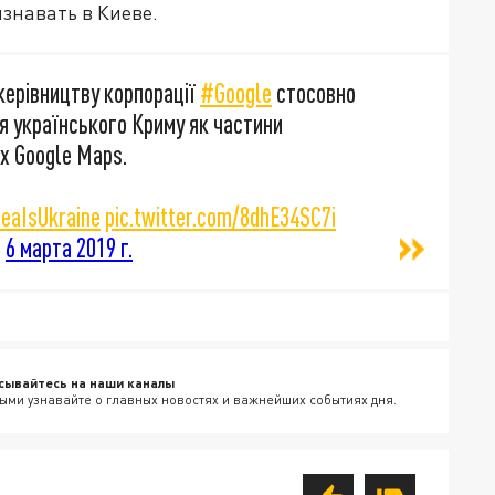
знавать в Киеве.
керівництву корпорації
#Google
стосовно
 українського Криму як частини
х Google Maps.
eaIsUkraine
pic.twitter.com/8dhE34SC7i
)
6 марта 2019 г.
сывайтесь на наши каналы
ыми узнавайте о главных новостях и важнейших событиях дня.