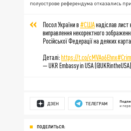
полуострове референдума отказались при
Посол України в
#США
надіслав лист 
виправлення некоректного зображення
Російської Федерації на деяких карта
Деталі:
https://t.co/cMVAo6Ehnx
#Crim
— UKR Embassy in USA (@UKRintheUSA
Подпи
ДЗЕН
ТЕЛЕГРАМ
и перв
ПОДЕЛИТЬСЯ: