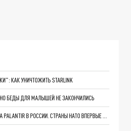
ТКИ": КАК УНИЧТОЖИТЬ STARLINK
. НО БЕДЫ ДЛЯ МАЛЫШЕЙ НЕ ЗАКОНЧИЛИСЬ
"ОЧЕНЬ ПЛОХИЕ НОВОСТИ": БОЛЬШАЯ ОШИБКА PALANTIR В РОССИИ. СТРАНЫ НАТО ВПЕРВЫЕ ЗА СВО ОСТАНОВИЛИ ПОСТАВКИ ОРУЖИЯ. ВСУ ТЕРЯЮТ ПРИГРАНИЧЬЕ?