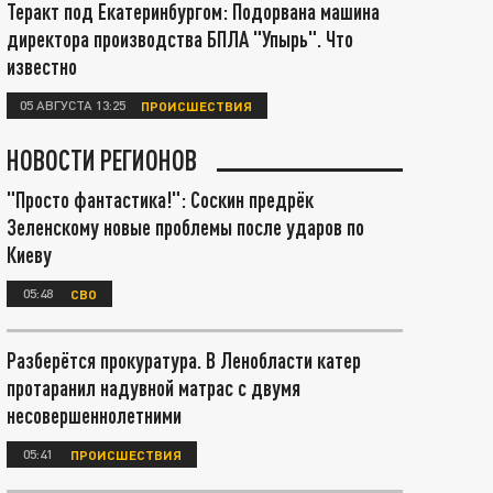
Теракт под Екатеринбургом: Подорвана машина
директора производства БПЛА "Упырь". Что
известно
05 АВГУСТА 13:25
ПРОИСШЕСТВИЯ
НОВОСТИ РЕГИОНОВ
"Просто фантастика!": Соскин предрёк
Зеленскому новые проблемы после ударов по
Киеву
05:48
СВО
Разберётся прокуратура. В Ленобласти катер
протаранил надувной матрас с двумя
несовершеннолетними
05:41
ПРОИСШЕСТВИЯ