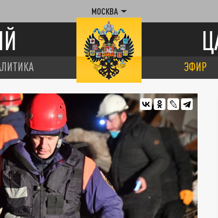
МОСКВА
ИЙ
Ц
АЛИТИКА
ЭФИР