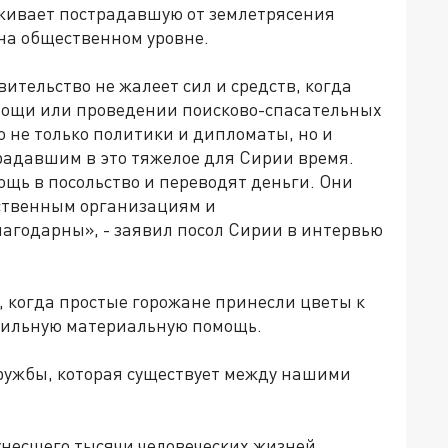
живает пострадавшую от землетрясения
на общественном уровне.
вительство не жалеет сил и средств, когда
мощи или проведении поисково-спасательных
о не только политики и дипломаты, но и
радавшим в это тяжелое для Сирии время.
щь в посольство и переводят деньги. Они
ственным организациям и
агодарны», - заявил посол Сирии в интервью
 когда простые горожане принесли цветы к
осильную материальную помощь.
дружбы, которая существует между нашими
унесшего тысячи человеческих жизней,