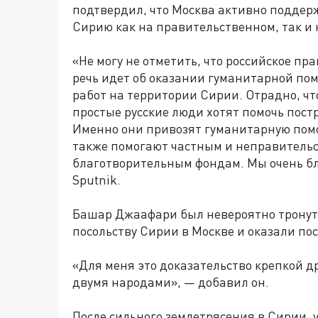
подтвердил, что Москва активно поддер
Сирию как на правительственном, так и 
«Не могу не отметить, что российское пра
речь идет об оказании гуманитарной по
работ на территории Сирии. Отрадно, чт
простые русские люди хотят помочь пост
Именно они привозят гуманитарную помо
также помогают частным и неправитель
благотворительным фондам. Мы очень бл
Sputnik.
Башар Джаафари был невероятно тронут,
посольству Сирии в Москве и оказали п
«Для меня это доказательство крепкой 
двумя народами», — добавил он.
После сильного землетрясения в Сирии, 