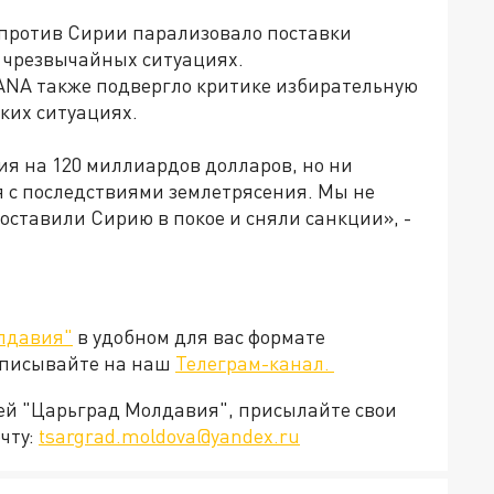
А против Сирии парализовало поставки
в чрезвычайных ситуациях.
ANA также подвергло критике избирательную
ких ситуациях.
я на 120 миллиардов долларов, но ни
я с последствиями землетрясения. Мы не
 оставили Сирию в покое и сняли санкции», -
лдавия"
в удобном для вас формате
дписывайте на наш
Телеграм-канал.
ией "Царьград Молдавия", присылайте свои
чту:
tsargrad.moldova@yandex.ru