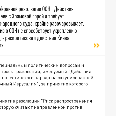
Украиной резолюции ООН "Действия
еев с Храмовой горой и требует
ародного суда, крайне разочаровывает.
в в ООН не способствует укреплению
, - раскритиковал действия Киева
ях.
специальным политическим вопросам и
 проект резолюции, именуемый "Действия
 палестинского народа на оккупированной
очный Иерусалим", за принятие которого
принятие резолюции "Риск распространения
которую считают направленной против