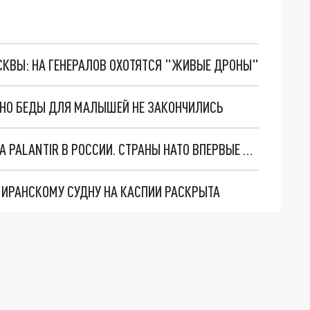
ОСКВЫ: НА ГЕНЕРАЛОВ ОХОТЯТСЯ "ЖИВЫЕ ДРОНЫ"
. НО БЕДЫ ДЛЯ МАЛЫШЕЙ НЕ ЗАКОНЧИЛИСЬ
"ОЧЕНЬ ПЛОХИЕ НОВОСТИ": БОЛЬШАЯ ОШИБКА PALANTIR В РОССИИ. СТРАНЫ НАТО ВПЕРВЫЕ ЗА СВО ОСТАНОВИЛИ ПОСТАВКИ ОРУЖИЯ. ВСУ ТЕРЯЮТ ПРИГРАНИЧЬЕ?
О ИРАНСКОМУ СУДНУ НА КАСПИИ РАСКРЫТА