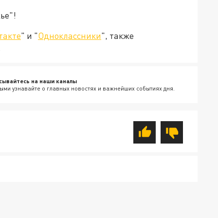
ье"!
такте
" и "
Одноклассники
", также
.
сывайтесь на наши каналы
ыми узнавайте о главных новостях и важнейших событиях дня.