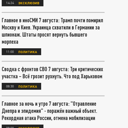
14:24
ЭКСКЛЮЗИВ
Главное в иноСМИ 7 августа: Трамп почти помирил
Москву и Киев. Украинца схватили в Германии за
шпионаж. Штаты просят вернуть бывшего
морпеха
11:00
ПОЛИТИКА
Сводка с фронтов СВО 7 августа: Три критических
участка – Всё грозит рухнуть. Что под Харьковом
08:30
ПОЛИТИКА
Главное за ночь и утро 7 августа: "Отравление
Днепра и эпидемия" - поражён важный объект.
Рекордная атака России, отмена мобилизации
08:00
ЭКСКЛЮЗИВ