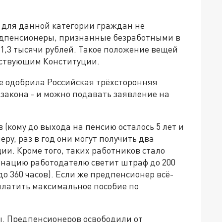
я для данной категории граждан не
едпенсионеры, признанные безработными в
 11,3 тысячи рублей. Такое положение вещей
тствующим Конституции.
е одобрила Российская трёхсторонняя
закона - и можно подавать заявление на
 (кому до выхода на пенсию осталось 5 лет и
ру, раз в год они могут получить два
и. Кроме того, таких работников стало
инацию работодателю светит штраф до 200
о 360 часов). Если же предпенсионер всё-
 платить максимальное пособие по
ы. Предпенсионеров освободили от