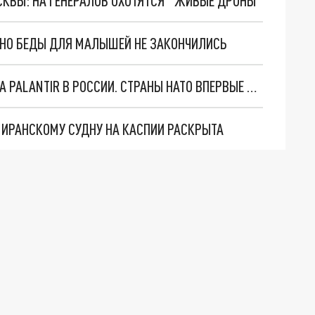
ОСКВЫ: НА ГЕНЕРАЛОВ ОХОТЯТСЯ "ЖИВЫЕ ДРОНЫ"
. НО БЕДЫ ДЛЯ МАЛЫШЕЙ НЕ ЗАКОНЧИЛИСЬ
"ОЧЕНЬ ПЛОХИЕ НОВОСТИ": БОЛЬШАЯ ОШИБКА PALANTIR В РОССИИ. СТРАНЫ НАТО ВПЕРВЫЕ ЗА СВО ОСТАНОВИЛИ ПОСТАВКИ ОРУЖИЯ. ВСУ ТЕРЯЮТ ПРИГРАНИЧЬЕ?
О ИРАНСКОМУ СУДНУ НА КАСПИИ РАСКРЫТА