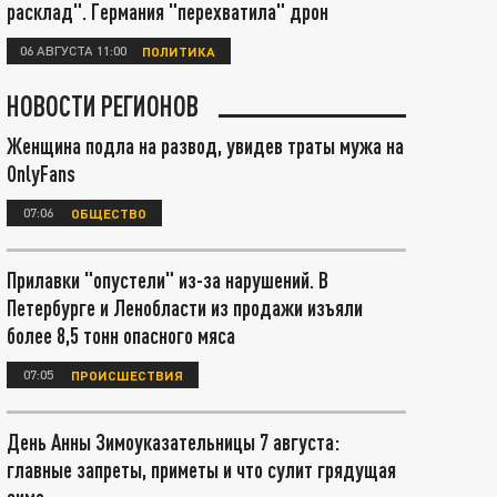
расклад". Германия "перехватила" дрон
06 АВГУСТА 11:00
ПОЛИТИКА
НОВОСТИ РЕГИОНОВ
Женщина подла на развод, увидев траты мужа на
OnlyFans
07:06
ОБЩЕСТВО
Прилавки "опустели" из-за нарушений. В
Петербурге и Ленобласти из продажи изъяли
более 8,5 тонн опасного мяса
07:05
ПРОИСШЕСТВИЯ
День Анны Зимоуказательницы 7 августа:
главные запреты, приметы и что сулит грядущая