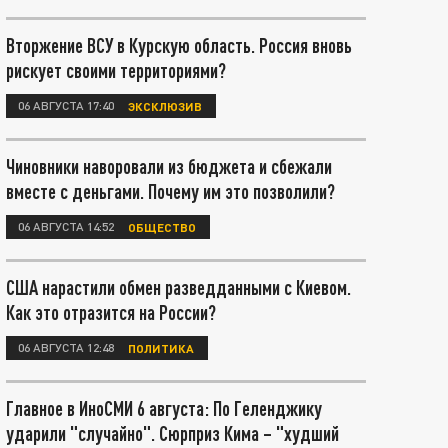
Вторжение ВСУ в Курскую область. Россия вновь
рискует своими территориями?
06 АВГУСТА 17:40
ЭКСКЛЮЗИВ
Чиновники наворовали из бюджета и сбежали
вместе с деньгами. Почему им это позволили?
06 АВГУСТА 14:52
ОБЩЕСТВО
США нарастили обмен разведданными с Киевом.
Как это отразится на России?
06 АВГУСТА 12:48
ПОЛИТИКА
Главное в ИноСМИ 6 августа: По Геленджику
ударили "случайно". Сюрприз Кима – "худший