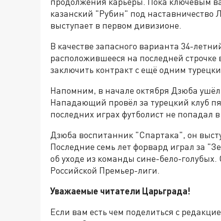
продолжения карьеры. Пока ключевым ва
казанский "Рубин" под наставничество Л
выступает в первом дивизионе.
В качестве запасного варианта 34-летни
расположившееся на последней строчке 
заключить контракт с ещё одним турецк
Напомним, в начале октября Дзюба ушёл
Нападающий провёл за турецкий клуб пят
последних играх футболист не попадал в 
Дзюба воспитанник "Спартака", он выступ
Последние семь лет форвард играл за "З
об уходе из команды сине-бело-голубых.
Российской Премьер-лиги.
Уважаемые читатели Царьграда!
Если вам есть чем поделиться с редакци