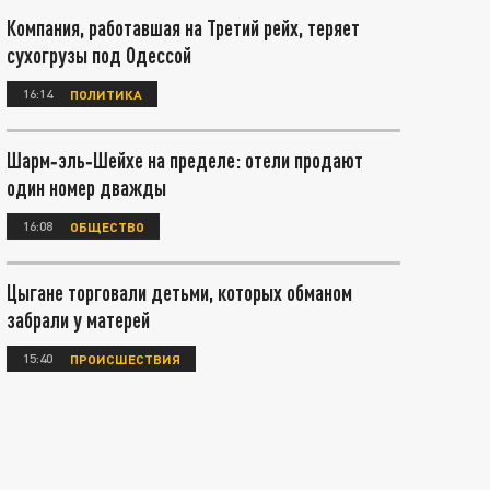
Компания, работавшая на Третий рейх, теряет
сухогрузы под Одессой
16:14
ПОЛИТИКА
Шарм‑эль‑Шейхе на пределе: отели продают
один номер дважды
16:08
ОБЩЕСТВО
Цыгане торговали детьми, которых обманом
забрали у матерей
15:40
ПРОИСШЕСТВИЯ