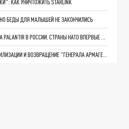
ТКИ": КАК УНИЧТОЖИТЬ STARLINK
. НО БЕДЫ ДЛЯ МАЛЫШЕЙ НЕ ЗАКОНЧИЛИСЬ
"ОЧЕНЬ ПЛОХИЕ НОВОСТИ": БОЛЬШАЯ ОШИБКА PALANTIR В РОССИИ. СТРАНЫ НАТО ВПЕРВЫЕ ЗА СВО ОСТАНОВИЛИ ПОСТАВКИ ОРУЖИЯ. ВСУ ТЕРЯЮТ ПРИГРАНИЧЬЕ?
ТРИ ГЛАВНЫХ ИНСАЙДА ОБ СВО. ОТМЕНА МОБИЛИЗАЦИИ И ВОЗВРАЩЕНИЕ "ГЕНЕРАЛА АРМАГЕДДОНА"? ОТЛИЧНЫЕ НОВОСТИ, КОТОРЫЕ ЖДАЛИ ВСЕ