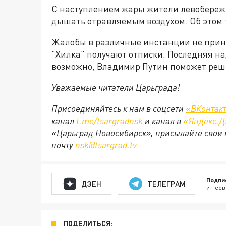
С наступлением жары жители левобережья
дышать отравляемым воздухом. Об этом
Жалобы в различные инстанции не прино
"Хилка" получают отписки. Последняя на
возможно, Владимир Путин поможет реш
Уважаемые читатели Царьграда!
Присоединяйтесь к нам в соцсети
«ВКонтак
канал
t.me/tsargradnsk
и канал в
«Яндекс.Д
«Царьград Новосибирск», присылайте свои 
почту
nsk@tsargrad.tv
Подпи
ДЗЕН
ТЕЛЕГРАМ
и перв
ПОДЕЛИТЬСЯ: