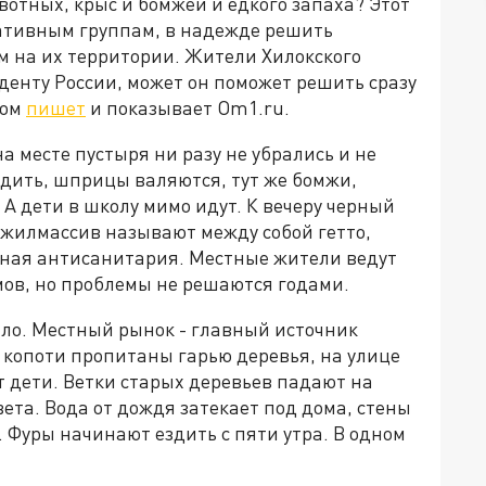
отных, крыс и бомжей и едкого запаха? Этот
иативным группам, в надежде решить
 на их территории. Жители Хилокского
денту России, может он поможет решить сразу
том
пишет
и показывает Om1.ru.
а месте пустыря ни разу не убрались и не
ходить, шприцы валяются, тут же бомжи,
 А дети в школу мимо идут. К вечеру черный
 жилмассив называют между собой гетто,
лная антисанитария. Местные жители ведут
омов, но проблемы не решаются годами.
ыло. Местный рынок - главный источник
 копоти пропитаны гарью деревья, на улице
т дети. Ветки старых деревьев падают на
вета. Вода от дождя затекает под дома, стены
. Фуры начинают ездить с пяти утра. В одном