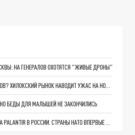
ОСКВЫ: НА ГЕНЕРАЛОВ ОХОТЯТСЯ "ЖИВЫЕ ДРОНЫ"
РАЙ ДЛЯ МИГРАНТОВ ИЛИ ЛЮБИТЕЛЕЙ ФРУКТОВ? ХИЛОКСКИЙ РЫНОК НАВОДИТ УЖАС НА НОВОСИБИРЦЕВ
. НО БЕДЫ ДЛЯ МАЛЫШЕЙ НЕ ЗАКОНЧИЛИСЬ
"ОЧЕНЬ ПЛОХИЕ НОВОСТИ": БОЛЬШАЯ ОШИБКА PALANTIR В РОССИИ. СТРАНЫ НАТО ВПЕРВЫЕ ЗА СВО ОСТАНОВИЛИ ПОСТАВКИ ОРУЖИЯ. ВСУ ТЕРЯЮТ ПРИГРАНИЧЬЕ?