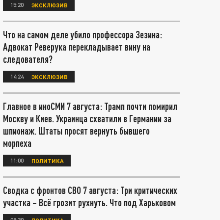
15:20
ЭКСКЛЮЗИВ
Что на самом деле убило профессора Зезина:
Адвокат Реверука перекладывает вину на
следователя?
14:24
ЭКСКЛЮЗИВ
Главное в иноСМИ 7 августа: Трамп почти помирил
Москву и Киев. Украинца схватили в Германии за
шпионаж. Штаты просят вернуть бывшего
морпеха
11:00
ПОЛИТИКА
Сводка с фронтов СВО 7 августа: Три критических
участка – Всё грозит рухнуть. Что под Харьковом
08:30
ПОЛИТИКА