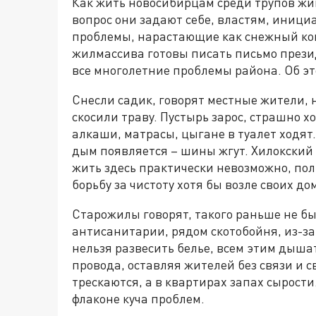
Как жить новосибирцам среди трупов жив
вопрос они задают себе, властям, иниц
проблемы, нарастающие как снежный ком
жилмассива готовы писать письмо прези
все многолетние проблемы района. Об э
Снесли садик, говорят местные жители, н
скосили траву. Пустырь зарос, страшно 
алкаши, матрасы, цыгане в туалет ходят.
дым появляется – шины жгут. Хилокский
жить здесь практически невозможно, по
борьбу за чистоту хотя бы возле своих д
Старожилы говорят, такого раньше не б
антисанитарии, рядом скотобойня, из-за
нельзя развесить белье, всем этим дыша
провода, оставляя жителей без связи и с
трескаются, а в квартирах запах сырости
флаконе куча проблем.