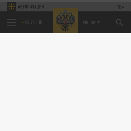
18+
АВТОРИЗАЦИЯ
89.93 EUR
РОССИЯ