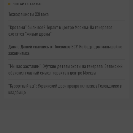
ЧИТАЙТЕ ТАКЖЕ:
Технофашисты XXI века
"Кротами" были все? Теракт в центре Москвы: На генералов
охотятся "живые дроны"
Даня с Дашей спаслись от боевиков ВСУ. Но беды для малышей не
закончились
"Мы вас заставим": Жуткие детали охоты на генерала. Зеленский
объяснил главный смысл теракта в центре Москвы
"Курортный ад": Украинский дрон превратил пляж в Геленджике в
кладбище