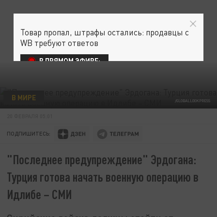
Товар пропал, штрафы остались: продавцы с
WB требуют ответов
В ПРЯМОМ ЭФИРЕ:
В МИРЕ
/GLOBALLOOKPRESS
20 ФЕВРАЛЯ 05:01
ПОДПИШИТЕСЬ:
"Последнее предупреждение" Эрдогана:
Турция готова начать военную операцию в
Идлибе – СМИ