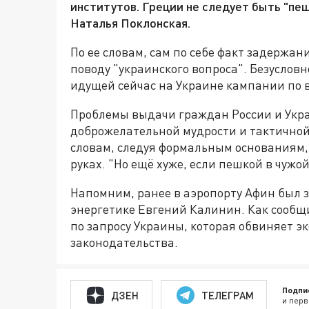
институтов. Греции не следует быть "пеш
Наталья Поклонская.
По ее словам, сам по себе факт задержа
поводу "украинского вопроса". Безусловн
идущей сейчас на Украине кампании по 
Проблемы выдачи граждан России и Укра
доброжелательной мудрости и тактичной
словам, следуя формальным основаниям, 
руках. "Но ещё хуже, если пешкой в чужой
Напомним, ранее в аэропорту Афин был 
энергетике Евгений Калинин. Как сообщ
по запросу Украины, которая обвиняет э
законодательства.
Подпи
ДЗЕН
ТЕЛЕГРАМ
и перв