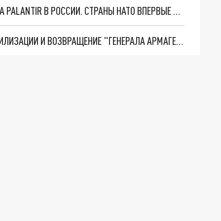
"ОЧЕНЬ ПЛОХИЕ НОВОСТИ": БОЛЬШАЯ ОШИБКА PALANTIR В РОССИИ. СТРАНЫ НАТО ВПЕРВЫЕ ЗА СВО ОСТАНОВИЛИ ПОСТАВКИ ОРУЖИЯ. ВСУ ТЕРЯЮТ ПРИГРАНИЧЬЕ?
ТРИ ГЛАВНЫХ ИНСАЙДА ОБ СВО. ОТМЕНА МОБИЛИЗАЦИИ И ВОЗВРАЩЕНИЕ "ГЕНЕРАЛА АРМАГЕДДОНА"? ОТЛИЧНЫЕ НОВОСТИ, КОТОРЫЕ ЖДАЛИ ВСЕ