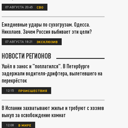
07 АВГУСТА 20:45
СВО
Ежедневные удары по сухогрузам. Одесса.
Николаев. Зачем Россия выбивает эти цели?
07 АВГУСТА 18:21
ЭКСКЛЮЗИВ
НОВОСТИ РЕГИОНОВ
Ушёл в занос и "поплатился". В Петербурге
задержали водителя-дрифтера, вылетевшего на
перекрёсток
12:15
ПРОИСШЕСТВИЯ
В Испании захватывают жилье и требуют с хозяев
выкуп за освобождение комнат
12:08
В МИРЕ