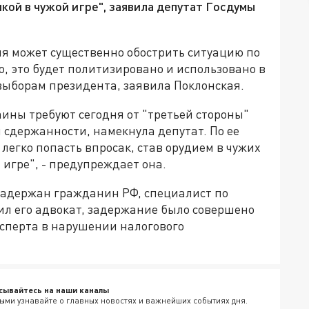
кой в чужой игре", заявила депутат Госдумы
ния может существенно обострить ситуацию по
о, это будет политизировано и использовано в
выборам президента, заявила Поклонская.
ины требуют сегодня от "третьей стороны"
 сдержанности, намекнула депутат. По ее
легко попасть впросак, став орудием в чужих
 игре", - предупреждает она.
задержан гражданин РФ, специалист по
ил его адвокат, задержание было совершено
ксперта в нарушении налогового
сывайтесь на наши каналы
ыми узнавайте о главных новостях и важнейших событиях дня.