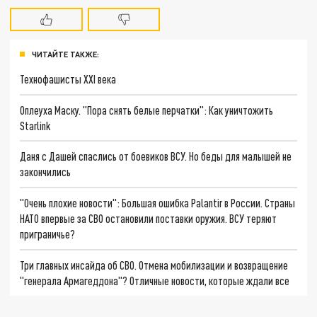
ЧИТАЙТЕ ТАКЖЕ:
Технофашисты XXI века
Оплеуха Маску. "Пора снять белые перчатки": Как уничтожить
Starlink
Даня с Дашей спаслись от боевиков ВСУ. Но беды для малышей не
закончились
"Очень плохие новости": Большая ошибка Palantir в России. Страны
НАТО впервые за СВО остановили поставки оружия. ВСУ теряют
приграничье?
Три главных инсайда об СВО. Отмена мобилизации и возвращение
"генерала Армагеддона"? Отличные новости, которые ждали все