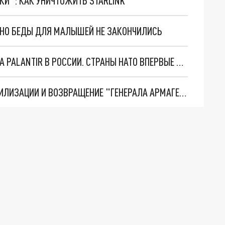
ТКИ": КАК УНИЧТОЖИТЬ STARLINK
. НО БЕДЫ ДЛЯ МАЛЫШЕЙ НЕ ЗАКОНЧИЛИСЬ
"ОЧЕНЬ ПЛОХИЕ НОВОСТИ": БОЛЬШАЯ ОШИБКА PALANTIR В РОССИИ. СТРАНЫ НАТО ВПЕРВЫЕ ЗА СВО ОСТАНОВИЛИ ПОСТАВКИ ОРУЖИЯ. ВСУ ТЕРЯЮТ ПРИГРАНИЧЬЕ?
ТРИ ГЛАВНЫХ ИНСАЙДА ОБ СВО. ОТМЕНА МОБИЛИЗАЦИИ И ВОЗВРАЩЕНИЕ "ГЕНЕРАЛА АРМАГЕДДОНА"? ОТЛИЧНЫЕ НОВОСТИ, КОТОРЫЕ ЖДАЛИ ВСЕ