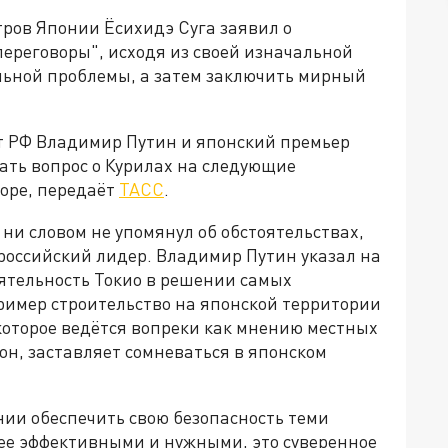
ров Японии Ёсихидэ Суга заявил о
ереговоры", исходя из своей изначальной
льной проблемы, а затем заключить мирный
нт РФ Владимир Путин и японский премьер
ать вопрос о Курилах на следующие
поре, передаёт
ТАСС
.
ни словом не упомянул об обстоятельствах,
российский лидер. Владимир Путин указал на
ятельность Токио в решении самых
ример строительство на японской территории
которое ведётся вопреки как мнению местных
 он, заставляет сомневаться в японском
ии обеспечить свою безопасность теми
лее эффективными и нужными, это суверенное