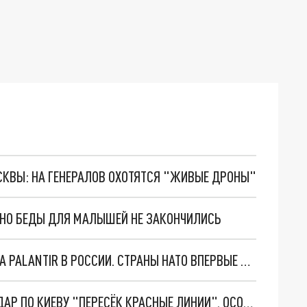
ОСКВЫ: НА ГЕНЕРАЛОВ ОХОТЯТСЯ "ЖИВЫЕ ДРОНЫ"
. НО БЕДЫ ДЛЯ МАЛЫШЕЙ НЕ ЗАКОНЧИЛИСЬ
"ОЧЕНЬ ПЛОХИЕ НОВОСТИ": БОЛЬШАЯ ОШИБКА PALANTIR В РОССИИ. СТРАНЫ НАТО ВПЕРВЫЕ ЗА СВО ОСТАНОВИЛИ ПОСТАВКИ ОРУЖИЯ. ВСУ ТЕРЯЮТ ПРИГРАНИЧЬЕ?
"ТЕРПЕНИЕ ПУТИНА ЛОПНУЛО". РЕКОРДНЫЙ УДАР ПО КИЕВУ "ПЕРЕСЁК КРАСНЫЕ ЛИНИИ". ОСОБЫЕ СПЕЦЫ КНДР НА ЛБС? ТАЙНЫЕ ПЕРЕГОВОРЫ ЕВРОПЫ И МОСКВЫ