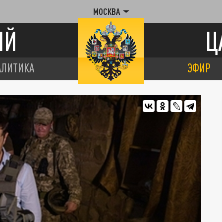
МОСКВА
ИЙ
Ц
АЛИТИКА
ЭФИР