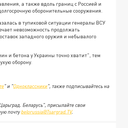
ления, а также вдоль границ с Россией и
 долгосрочную оборонительные сооружения.
казалась в тупиковой ситуации генералы ВСУ
мечает невозможность продолжать
оставок западного оружия и небывалого
мин и бетона у Украины точно хватит", тем
ухую оборону.
те
" и "
Одноклассники
", также подписывайтесь на
"Царьград. Беларусь", присылайте свои
ную почту
belorussia@Tsargrad.TV
.