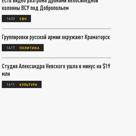
Есть видео разгрома дронами велосипедной
колонны ВСУ под Добропольем
14:22
СВО
Группировки русской армии окружают Краматорск
14:17
ПОЛИТИКА
Студия Александра Невского ушла в минус на $19
млн
14:11
КУЛЬТУРА