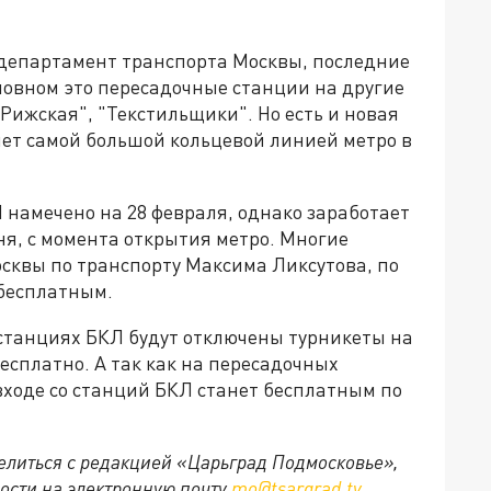
 департамент транспорта Москвы, последние
сновном это пересадочные станции на другие
"Рижская", "Текстильщики". Но есть и новая
нет самой большой кольцевой линией метро в
 намечено на 28 февраля, однако заработает
 дня, с момента открытия метро. Многие
сквы по транспорту Максима Ликсутова, по
 бесплатным.
ех станциях БКЛ будут отключены турникеты на
есплатно. А так как на пересадочных
 входе со станций БКЛ станет бесплатным по
делиться с редакцией «Царьград Подмосковье»,
ости на электронную почту
mo@tsargrad.tv