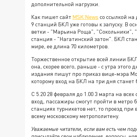
дополнительной нагрузки.
Как пишет сайт
MSK News
со ссылкой на
9 станций БКЛ уже готовы к запуску. В о
ветки - "Марьина Роща", "Сокольники", 
станция - "Нагатинский затон". БКЛ ста
мире, ее длина 70 километров.
Торжественное открытие всей линии БКЛ
она, скорее всего, раньше - с утра этого
издания пишут про приказ вице-мэра Мо
которому вход на БКЛ на три дня станет
С 5.20 28 февраля до 1.00 3 марта на вс
вход, пассажиры смогут пройти в метро б
станциях турникетов нет, то проезд при
всему московскому метрополитену.
Уважаемые читатели, если вам есть чем по
присылайте свои наблюдения, вопросы, нов