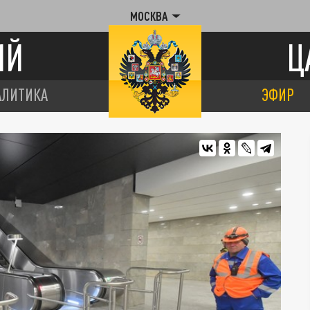
МОСКВА
ИЙ
Ц
АЛИТИКА
ЭФИР