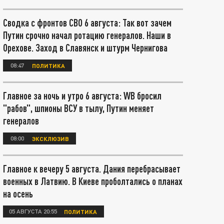
Сводка с фронтов СВО 6 августа: Так вот зачем
Путин срочно начал ротацию генералов. Наши в
Орехове. Заход в Славянск и штурм Чернигова
08:47
ПОЛИТИКА
Главное за ночь и утро 6 августа: WB бросил
"рабов", шпионы ВСУ в тылу, Путин меняет
генералов
08:00
ЭКСКЛЮЗИВ
Главное к вечеру 5 августа. Дания перебрасывает
военных в Латвию. В Киеве проболтались о планах
на осень
05 АВГУСТА 20:55
ПОЛИТИКА