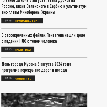
Главное за ночь 8 августа: атака дронов на
Россию, визит Зеленского в Сербию и ультиматум
экс-главы Минобороны Украины
07:48
ПРОИСШЕСТВИЯ
В рассекреченных файлах Пентагона нашли дело
о падении НЛО с телом человека
07:43
ПОЛИТИКА
День города Мурома 8 августа 2026 года:
программа перекрытие дорог и погода
07:40
ОБЩЕСТВО