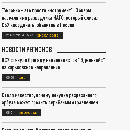
"Украина - это просто инструмент": Хакеры
назвали имя разведчика НАТО, который сливал
СБУ координаты объектов в России
07 АВГУСТА 15:20
ЭКСКЛЮЗИВ
НОВОСТИ РЕГИОНОВ
ВСУ стянули бригаду националистов "Эдельвейс"
на харьковское направление
08:08
СВО
Стало известно, почему покупка разрезанного
арбуза может грозить серьёзным отравлением
08:01
ЗДОРОВЬЕ