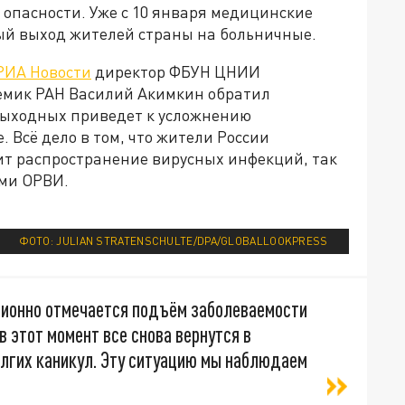
опасности. Уже с 10 января медицинские
ый выход жителей страны на больничные.
РИА Новости
директор ФБУН ЦНИИ
емик РАН Василий Акимкин обратил
выходных приведет к усложнению
 Всё дело в том, что жители России
ит распространение вирусных инфекций, так
ами ОРВИ.
ФОТО:
JULIAN
STRATENSCHULTE
/
DPA
/
GLOBALLOOKPRESS
ционно отмечается подъём заболеваемости
в этот момент все снова вернутся в
лгих каникул. Эту ситуацию мы наблюдаем