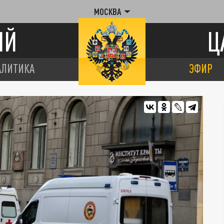
МОСКВА
ИЙ
Ц
АЛИТИКА
ЭФИР