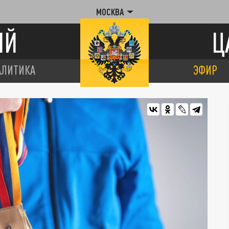
МОСКВА
ИЙ
Ц
АЛИТИКА
ЭФИР