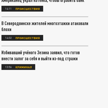
Американец украл котёнка, чтобы ограбить банк
14:11
ПРОИСШЕСТВИЯ
В Северодвинске жителей многоэтажки атаковали
блохи
14:02
ПРОИСШЕСТВИЯ
Избивавший учёного Зезина заявил, что готов
внести залог за себя и выйти из-под стражи
13:56
КРИМИНАЛ