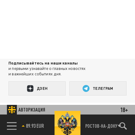
Подписывайтесь на наши каналы
и первыми узнавайте о главных новостях
и важнейших событиях дня.
ДЗЕН
ТЕЛЕГРАМ
18+
АВТОРИЗАЦИЯ
ПОДЕЛИТЬСЯ В СОЦСЕТЯХ:
89.93 EUR
РОСТОВ-НА-ДОНУ