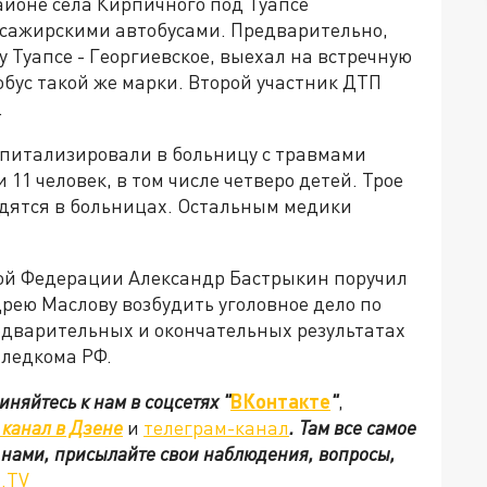
районе села Кирпичного под Туапсе
ссажирскими автобусами. Предварительно,
 Туапсе - Георгиевское, выехал на встречную
обус такой же марки. Второй участник ДТП
.
оспитализировали в больницу с травмами
11 человек, в том числе четверо детей. Трое
дятся в больницах. Остальным медики
кой Федерации Александр Бастрыкин поручил
рею Маслову возбудить уголовное дело по
едварительных и окончательных результатах
Следкома РФ.
иняйтесь к нам в соцсетях
"
ВКонтакте
"
,
канал в Дзене
и
телеграм-канал
. Там все самое
с нами, присылайте свои наблюдения, вопросы,
.TV