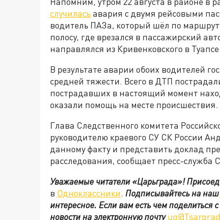
Напомним, утром 22 августа в районе в 
случилась
авария с двумя рейсовыми па
водитель ПАЗа, который шёл по маршруту
полосу, где врезался в пассажирский авт
направлялся из Кривенковского в Туапсе
В результате аварии обоих водителей г
средней тяжести. Всего в ДТП пострадали 
пострадавших в настоящий момент нахо
оказали помощь на месте происшествия.
Глава Следственного комитета Российс
руководителю краевого СУ СК России Анд
данному факту и представить доклад пр
расследования, сообщает пресс-служба 
Уважаемые читатели «Царьграда»!
Присоед
в
Одноклассники
.
Подписывайтесь на наш
интересное. Если вам есть чем поделиться 
новости на электронную почту
ug@Tsargrad