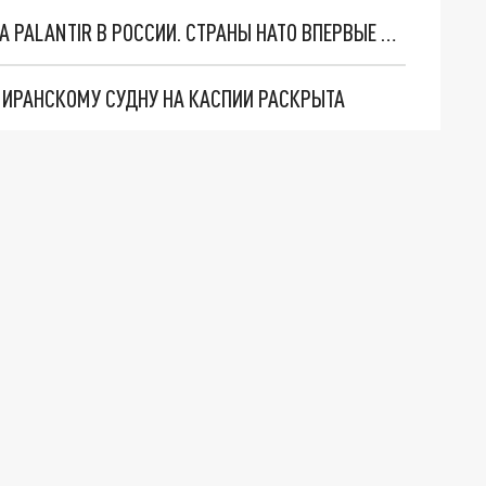
"ОЧЕНЬ ПЛОХИЕ НОВОСТИ": БОЛЬШАЯ ОШИБКА PALANTIR В РОССИИ. СТРАНЫ НАТО ВПЕРВЫЕ ЗА СВО ОСТАНОВИЛИ ПОСТАВКИ ОРУЖИЯ. ВСУ ТЕРЯЮТ ПРИГРАНИЧЬЕ?
О ИРАНСКОМУ СУДНУ НА КАСПИИ РАСКРЫТА