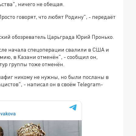
ства", ничего не обещая.
Просто говорят, что любят Родину", - передаёт
кий обозреватель Царьграда Юрий Пронько.
после начала спецоперации свалили в США и
мию, в Казани отменён", - сообщил он,
тур группы тоже отменён.
 нафиг никому не нужны, но были посланы в
истов", - написал он в своём Telegram-