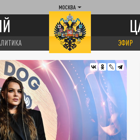
МОСКВА
ИЙ
Ц
АЛИТИКА
ЭФИР