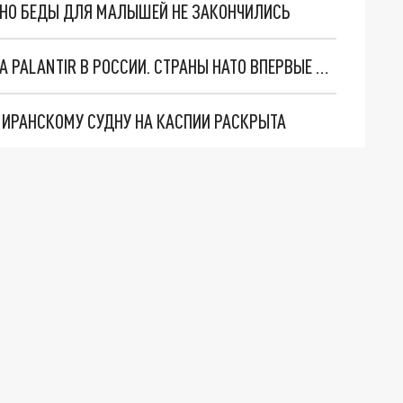
. НО БЕДЫ ДЛЯ МАЛЫШЕЙ НЕ ЗАКОНЧИЛИСЬ
"ОЧЕНЬ ПЛОХИЕ НОВОСТИ": БОЛЬШАЯ ОШИБКА PALANTIR В РОССИИ. СТРАНЫ НАТО ВПЕРВЫЕ ЗА СВО ОСТАНОВИЛИ ПОСТАВКИ ОРУЖИЯ. ВСУ ТЕРЯЮТ ПРИГРАНИЧЬЕ?
О ИРАНСКОМУ СУДНУ НА КАСПИИ РАСКРЫТА