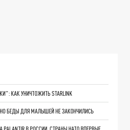
ТКИ": КАК УНИЧТОЖИТЬ STARLINK
. НО БЕДЫ ДЛЯ МАЛЫШЕЙ НЕ ЗАКОНЧИЛИСЬ
"ОЧЕНЬ ПЛОХИЕ НОВОСТИ": БОЛЬШАЯ ОШИБКА PALANTIR В РОССИИ. СТРАНЫ НАТО ВПЕРВЫЕ ЗА СВО ОСТАНОВИЛИ ПОСТАВКИ ОРУЖИЯ. ВСУ ТЕРЯЮТ ПРИГРАНИЧЬЕ?