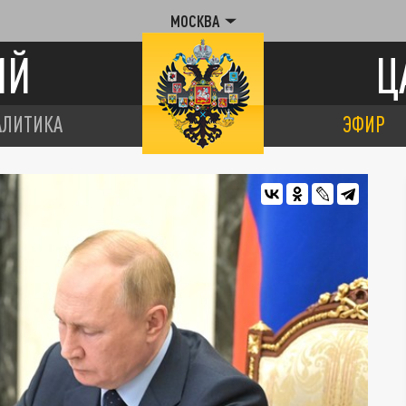
МОСКВА
ИЙ
Ц
АЛИТИКА
ЭФИР