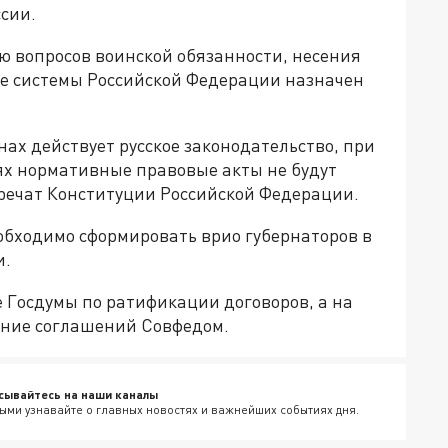
ссии.
 вопросов воинской обязанности, несения
е системы Российской Федерации назначен
нах действует русское законодательство, при
тях нормативные правовые акты не будут
оречат Конституции Российской Федерации.
обходимо сформировать врио губернаторов в
и.
е Госдумы по ратификации договоров, а на
ение соглашений Совфедом.
сывайтесь на наши каналы
ыми узнавайте о главных новостях и важнейших событиях дня.