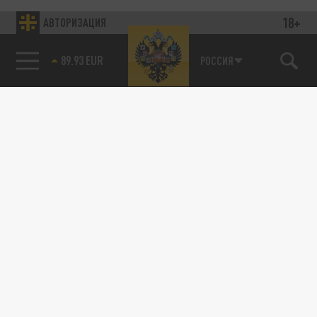
18+
АВТОРИЗАЦИЯ
89.93 EUR
РОССИЯ