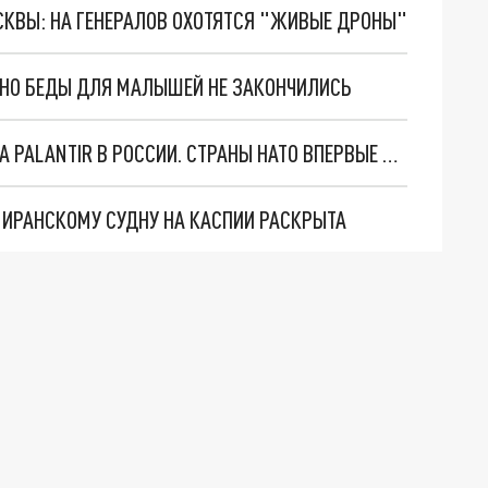
ОСКВЫ: НА ГЕНЕРАЛОВ ОХОТЯТСЯ "ЖИВЫЕ ДРОНЫ"
. НО БЕДЫ ДЛЯ МАЛЫШЕЙ НЕ ЗАКОНЧИЛИСЬ
"ОЧЕНЬ ПЛОХИЕ НОВОСТИ": БОЛЬШАЯ ОШИБКА PALANTIR В РОССИИ. СТРАНЫ НАТО ВПЕРВЫЕ ЗА СВО ОСТАНОВИЛИ ПОСТАВКИ ОРУЖИЯ. ВСУ ТЕРЯЮТ ПРИГРАНИЧЬЕ?
О ИРАНСКОМУ СУДНУ НА КАСПИИ РАСКРЫТА