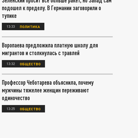
Зеленский просит всё больше ракет, но Запад сам
подошел к пределу. В Германии заговорили о
тупике
13:33
ПОЛИТИКА
Воропаева предложила платную школу для
мигрантов и столкнулась с травлей
13:32
ОБЩЕСТВО
Профессор Чеботарева объяснила, почему
мужчины тяжелее женщин переживают
одиночество
13:25
ОБЩЕСТВО