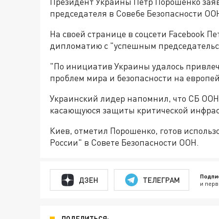
Президент Украины Петр Порошенко заяв
председателя в Совебе Безопасности ОО
На своей странице в соцсети Facebook П
дипломатию с "успешным председательст
"По инициатив Украины удалось привлеч
проблем мира и безопасности на европей
Украинский лидер напомнил, что СБ ОО
касающуюся защиты критической инфраст
Киев, отметил Порошенко, готов исполь
России" в Совете Безопасности ООН.
Подпи
ДЗЕН
ТЕЛЕГРАМ
и перв
ПОДЕЛИТЬСЯ: