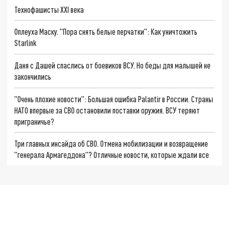
Технофашисты XXI века
Оплеуха Маску. "Пора снять белые перчатки": Как уничтожить
Starlink
Даня с Дашей спаслись от боевиков ВСУ. Но беды для малышей не
закончились
"Очень плохие новости": Большая ошибка Palantir в России. Страны
НАТО впервые за СВО остановили поставки оружия. ВСУ теряют
приграничье?
Три главных инсайда об СВО. Отмена мобилизации и возвращение
"генерала Армагеддона"? Отличные новости, которые ждали все