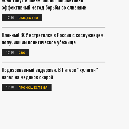
«Они тонут в пиве»: биолог посоветовал
эффективный метод борьбы со слизнями
17:30
ОБЩЕСТВО
Пленный ВСУ встретился в России с сослуживцем,
получившим политическое убежище
17:20
СВО
Подозреваемый задержан. В Питере "хулиган"
напал на медиков скорой
17:18
ПРОИСШЕСТВИЯ