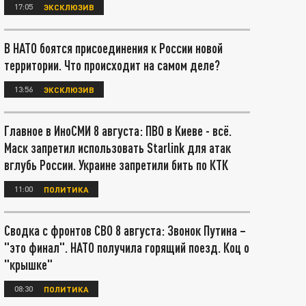
17:05
ЭКСКЛЮЗИВ
В НАТО боятся присоединения к России новой
территории. Что происходит на самом деле?
13:56
ЭКСКЛЮЗИВ
Главное в ИноСМИ 8 августа: ПВО в Киеве - всё.
Маск запретил использовать Starlink для атак
вглубь России. Украине запретили бить по КТК
11:00
ПОЛИТИКА
Сводка с фронтов СВО 8 августа: Звонок Путина –
"это финал". НАТО получила горящий поезд. Коц о
"крышке"
08:30
ПОЛИТИКА