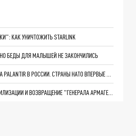
ТКИ": КАК УНИЧТОЖИТЬ STARLINK
. НО БЕДЫ ДЛЯ МАЛЫШЕЙ НЕ ЗАКОНЧИЛИСЬ
"ОЧЕНЬ ПЛОХИЕ НОВОСТИ": БОЛЬШАЯ ОШИБКА PALANTIR В РОССИИ. СТРАНЫ НАТО ВПЕРВЫЕ ЗА СВО ОСТАНОВИЛИ ПОСТАВКИ ОРУЖИЯ. ВСУ ТЕРЯЮТ ПРИГРАНИЧЬЕ?
ТРИ ГЛАВНЫХ ИНСАЙДА ОБ СВО. ОТМЕНА МОБИЛИЗАЦИИ И ВОЗВРАЩЕНИЕ "ГЕНЕРАЛА АРМАГЕДДОНА"? ОТЛИЧНЫЕ НОВОСТИ, КОТОРЫЕ ЖДАЛИ ВСЕ