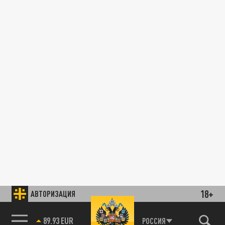
18+
АВТОРИЗАЦИЯ
89.93 EUR
РОССИЯ