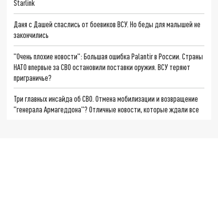
Starlink
Даня с Дашей спаслись от боевиков ВСУ. Но беды для малышей не
закончились
"Очень плохие новости": Большая ошибка Palantir в России. Страны
НАТО впервые за СВО остановили поставки оружия. ВСУ теряют
приграничье?
Три главных инсайда об СВО. Отмена мобилизации и возвращение
"генерала Армагеддона"? Отличные новости, которые ждали все