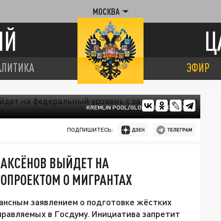
МОСКВА
ИЙ
Ц
АЛИТИКА
ЭФИР
KREMLIN POOL/GLOBAL LOOK PRESS
ПОДПИШИТЕСЬ:
 АКСЁНОВ ВЫЙДЕТ НА
ОПРОЕКТОМ О МИГРАНТАХ
нансным заявлением о подготовке жёстких
правляемых в Госдуму. Инициатива запретит