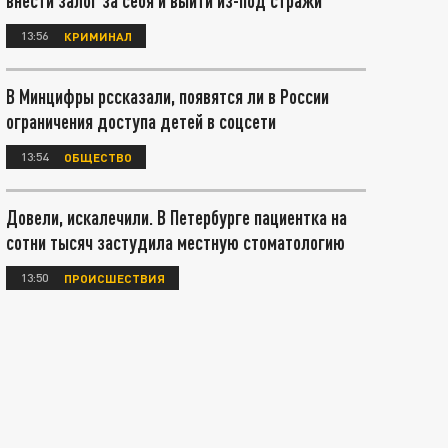
внести залог за себя и выйти из-под стражи
13:56
КРИМИНАЛ
В Минцифры рссказали, появятся ли в России
ограничения доступа детей в соцсети
13:54
ОБЩЕСТВО
Довели, искалечили. В Петербурге пациентка на
сотни тысяч застудила местную стоматологию
13:50
ПРОИСШЕСТВИЯ