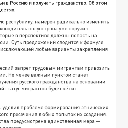
и в Россию и получать гражданство. Об этом
цсетях.
ю республику, намерен радикально изменить
уководитель полуострова уже поручил
торые в перспективе должны попасть на
сии. Суть предложений сводится к формуле
", исключающей любые варианты закрепления
еский запрет трудовым мигрантам привозить
сии. Не менее важным пунктом станет
учения русского гражданства на основании
й статус мигрантов будет чётко
ь уделил проблеме формирования этнических
кого пресечения любых попыток их создания.
ства предусмотрена единственная мера —
ударства.