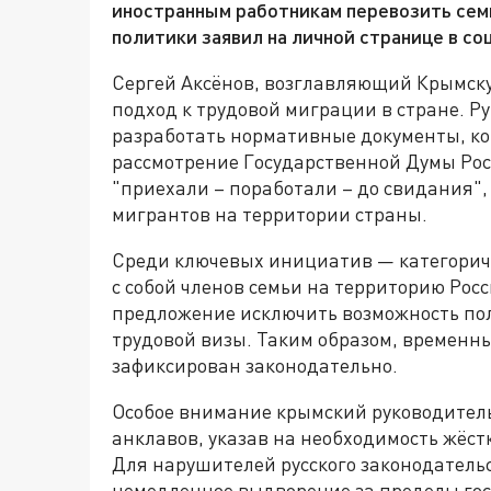
иностранным работникам перевозить семь
политики заявил на личной странице в со
Сергей Аксёнов, возглавляющий Крымску
подход к трудовой миграции в стране. Р
разработать нормативные документы, ко
рассмотрение Государственной Думы Рос
"приехали – поработали – до свидания
мигрантов на территории страны.
Среди ключевых инициатив — категорич
с собой членов семьи на территорию Рос
предложение исключить возможность пол
трудовой визы. Таким образом, временны
зафиксирован законодательно.
Особое внимание крымский руководител
анклавов, указав на необходимость жёст
Для нарушителей русского законодатель
немедленное выдворение за пределы гос