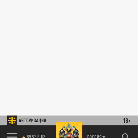
18+
АВТОРИЗАЦИЯ
89.93 EUR
РОССИЯ