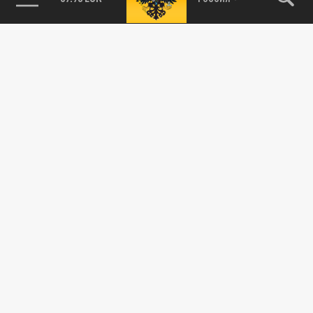
115093, г. Москва, переулок Партийный,
д.1, к.57, стр.3, эт.1, пом.I, ком.45
Тел.:
+7 (495) 374-77-73
info@tsargrad.tv
Адрес для пресс-релизов
press@tsargrad.tv
Средство массовой информации сетевое издание