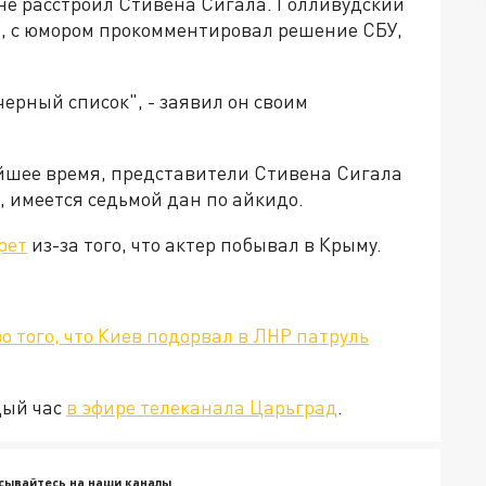
не расстроил Стивена Сигала. Голливудский
, с юмором прокомментировал решение СБУ,
черный список", - заявил он своим
йшее время, представители Стивена Сигала
о, имеется седьмой дан по айкидо.
рет
из-за того, что актер побывал в Крыму.
о того, что Киев подорвал в ЛНР патруль
дый час
в эфире телеканала Царьград
.
сывайтесь на наши каналы