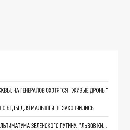
ОСКВЫ: НА ГЕНЕРАЛОВ ОХОТЯТСЯ "ЖИВЫЕ ДРОНЫ"
. НО БЕДЫ ДЛЯ МАЛЫШЕЙ НЕ ЗАКОНЧИЛИСЬ
НОВОЕ МАСШТАБНЕЙШЕЕ НАСТУПЛЕНИЕ. ТРИ УЛЬТИМАТУМА ЗЕЛЕНСКОГО ПУТИНУ. "ЛЬВОВ КИМА" ПОСТАВЯТ НА ПВО? ГЛОБАЛЬНЫЙ ПРОРЫВ ПОД ЗАПОРОЖЬЕМ