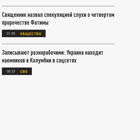
Священник назвал спекуляцией слухи о четвертом
пророчестве Фатимы
01:05
ОБЩЕСТВО
Записывают разнорабочими: Украина находит
наемников в Колумбии в соцсетях
00:33
СВО