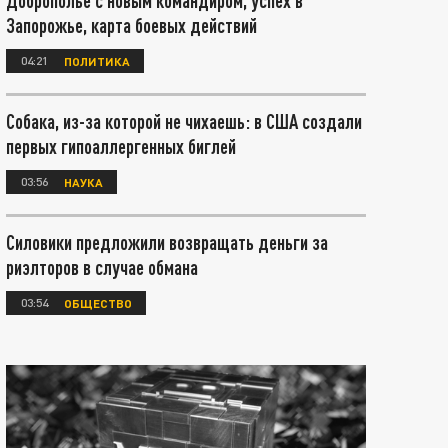
Доброполье с новым командиром, успех в
Запорожье, карта боевых действий
04:21
ПОЛИТИКА
Собака, из-за которой не чихаешь: в США создали
первых гипоаллергенных биглей
03:56
НАУКА
Силовики предложили возвращать деньги за
риэлторов в случае обмана
03:54
ОБЩЕСТВО