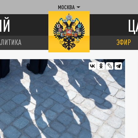
МОСКВА
ИЙ
Ц
АЛИТИКА
ЭФИР