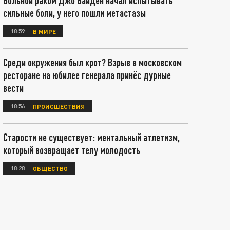
Больной раком Джо Байден начал испытывать
сильные боли, у него пошли метастазы
18:59
В МИРЕ
Среди окружения был крот? Взрыв в московском
ресторане на юбилее генерала принёс дурные
вести
18:56
ПРОИСШЕСТВИЯ
Старости не существует: ментальный атлетизм,
который возвращает телу молодость
18:28
ОБЩЕСТВО