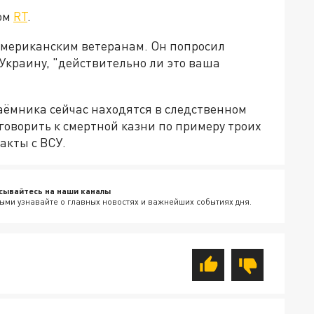
том
RT
.
американским ветеранам. Он попросил
 Украину, "действительно ли это ваша
наёмника сейчас находятся в следственном
иговорить к смертной казни по примеру троих
акты с ВСУ.
сывайтесь на наши каналы
ыми узнавайте о главных новостях и важнейших событиях дня.