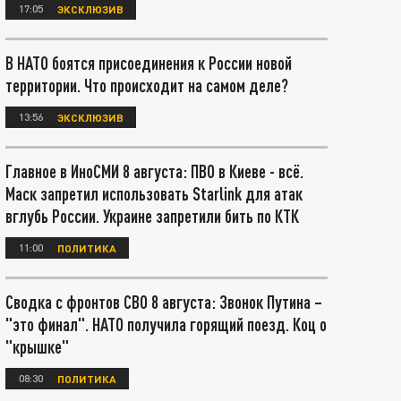
17:05
ЭКСКЛЮЗИВ
В НАТО боятся присоединения к России новой
территории. Что происходит на самом деле?
13:56
ЭКСКЛЮЗИВ
Главное в ИноСМИ 8 августа: ПВО в Киеве - всё.
Маск запретил использовать Starlink для атак
вглубь России. Украине запретили бить по КТК
11:00
ПОЛИТИКА
Сводка с фронтов СВО 8 августа: Звонок Путина –
"это финал". НАТО получила горящий поезд. Коц о
"крышке"
08:30
ПОЛИТИКА