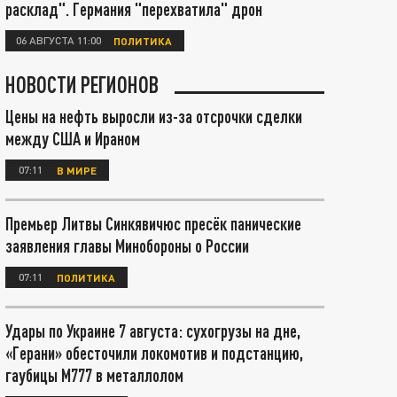
расклад". Германия "перехватила" дрон
06 АВГУСТА 11:00
ПОЛИТИКА
НОВОСТИ РЕГИОНОВ
Цены на нефть выросли из-за отсрочки сделки
между США и Ираном
07:11
В МИРЕ
Премьер Литвы Синкявичюс пресёк панические
заявления главы Минобороны о России
07:11
ПОЛИТИКА
Удары по Украине 7 августа: сухогрузы на дне,
«Герани» обесточили локомотив и подстанцию,
гаубицы М777 в металлолом