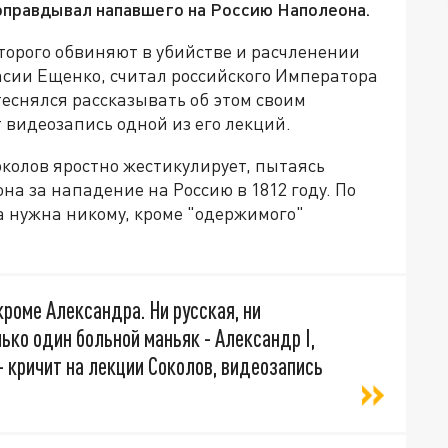
оправдывал напавшего на Россию Наполеона.
торого обвиняют в убийстве и расчленении
асии Ещенко, считал российского Императора
теснялся рассказывать об этом своим
 видеозапись одной из его лекций.
колов яростно жестикулирует, пытаясь
на за нападение на Россию в 1812 году. По
а нужна никому, кроме "одержимого"
кроме Александра. Ни русская, ни
ько один больной маньяк - Александр I,
 кричит на лекции Соколов, видеозапись