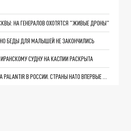
ОСКВЫ: НА ГЕНЕРАЛОВ ОХОТЯТСЯ "ЖИВЫЕ ДРОНЫ"
. НО БЕДЫ ДЛЯ МАЛЫШЕЙ НЕ ЗАКОНЧИЛИСЬ
О ИРАНСКОМУ СУДНУ НА КАСПИИ РАСКРЫТА
"ОЧЕНЬ ПЛОХИЕ НОВОСТИ": БОЛЬШАЯ ОШИБКА PALANTIR В РОССИИ. СТРАНЫ НАТО ВПЕРВЫЕ ЗА СВО ОСТАНОВИЛИ ПОСТАВКИ ОРУЖИЯ. ВСУ ТЕРЯЮТ ПРИГРАНИЧЬЕ?