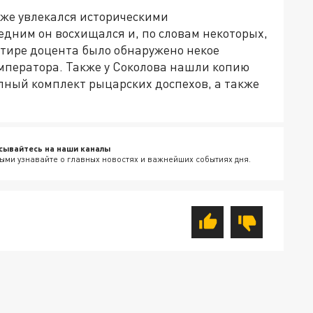
же увлекался историческими
едним он восхищался и, по словам некоторых,
ртире доцента было обнаружено некое
императора. Также у Соколова нашли копию
лный комплект рыцарских доспехов, а также
сывайтесь на наши каналы
ыми узнавайте о главных новостях и важнейших событиях дня.