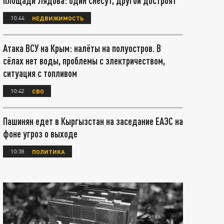
площади Лядова: один снесут, другой достроят
10:44
НЕДВИЖИМОСТЬ
Атака ВСУ на Крым: налёты на полуостров. В
сёлах нет воды, проблемы с электричеством,
ситуация с топливом
10:42
СВО
Пашинян едет в Кыргызстан на заседание ЕАЭС на
фоне угроз о выходе
10:38
ПОЛИТИКА