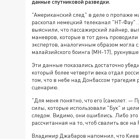
данные спутниковой разведки.
"Американский след" в деле о пропаже м
раскопал немецкий телеканал "НТ-Фау".
выяснили, что пассажирский лайнер, вып
маневров, которые в тот день проводил
экспертов, аналогичным образом могла с
малайзийского боинга (MH-17), рухнувше
Эти данные показались достаточно убе
который более четверти века отдал росс
том, что в небе над Донбассом трагедия
сценарию.
"Для меня понятно, что его (самолет. — 
силы, которые использовали "Бук" и целил
следом. Видимо, они ошиблись. Либо эт
рассчитанная на то, чтоб свалить все на 
Владимир Джабаров напомнил, что Киев 