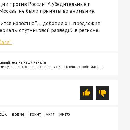
ции против России. А убедительные и
 Москвы не были приняты во внимание.
ится известна", - добавил он, предложив
риалы спутниковой разведки в регионе.
Пазл"
.
сывайтесь на наши каналы
ыми узнавайте о главных новостях и важнейших событиях дня.
США
BOEING
БОИНГ
MH17
MH370