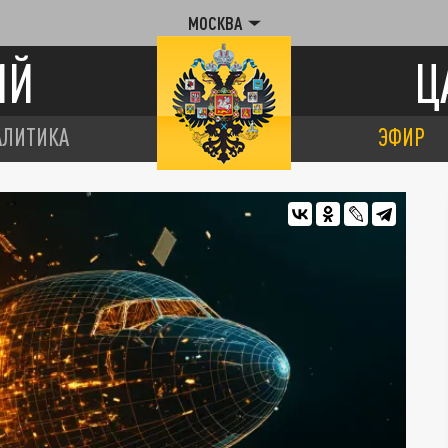
МОСКВА
ИЙ
Ц
АЛИТИКА
ЭФИР