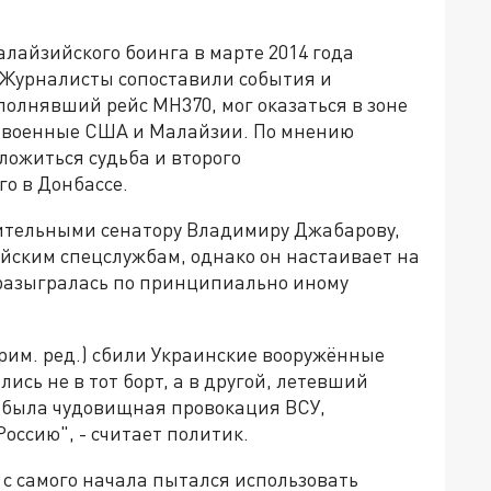
алайзийского боинга в марте 2014 года
 Журналисты сопоставили события и
олнявший рейс MH370, мог оказаться в зоне
и военные США и Малайзии. По мнению
ложиться судьба и второго
го в Донбассе.
дительными сенатору Владимиру Джабарову,
ийским спецслужбам, однако он настаивает на
 разыгралась по принципиально иному
Прим. ред.) сбили Украинские вооружённые
ись не в тот борт, а в другой, летевший
о была чудовищная провокация ВСУ,
Россию", - считает политик.
с самого начала пытался использовать