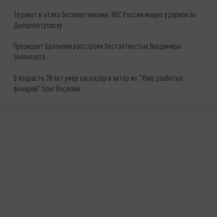
16 ракет и атака беспилотниками: ВКС России мощно ударили по
Днепропетровску
Президент Бразилии расстроен бестактностью Владимира
Зеленского
В возрасте 78 лет умер каскадёр и актёр из "Улиц разбитых
фонарей" Олег Василюк