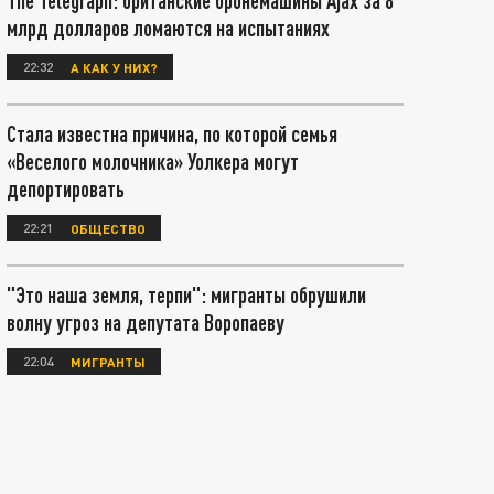
The Telegraph: британские бронемашины Ajax за 8
млрд долларов ломаются на испытаниях
22:32
А КАК У НИХ?
Стала известна причина, по которой семья
«Веселого молочника» Уолкера могут
депортировать
22:21
ОБЩЕСТВО
"Это наша земля, терпи": мигранты обрушили
волну угроз на депутата Воропаеву
22:04
МИГРАНТЫ