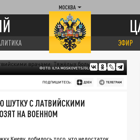
МОСКВА
ИЙ
Ц
АЛИТИКА
ЭФИР
ФОТО: ILYA MOSKOVETS/GLOBALLOOKPRESS
ПОДПИШИТЕСЬ:
Ю ШУТКУ С ЛАТВИЙСКИМИ
ОЗЯТ НА ВОЕННОМ
ку Киеву, добилось того, что недостаток