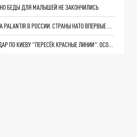
. НО БЕДЫ ДЛЯ МАЛЫШЕЙ НЕ ЗАКОНЧИЛИСЬ
"ОЧЕНЬ ПЛОХИЕ НОВОСТИ": БОЛЬШАЯ ОШИБКА PALANTIR В РОССИИ. СТРАНЫ НАТО ВПЕРВЫЕ ЗА СВО ОСТАНОВИЛИ ПОСТАВКИ ОРУЖИЯ. ВСУ ТЕРЯЮТ ПРИГРАНИЧЬЕ?
"ТЕРПЕНИЕ ПУТИНА ЛОПНУЛО". РЕКОРДНЫЙ УДАР ПО КИЕВУ "ПЕРЕСЁК КРАСНЫЕ ЛИНИИ". ОСОБЫЕ СПЕЦЫ КНДР НА ЛБС? ТАЙНЫЕ ПЕРЕГОВОРЫ ЕВРОПЫ И МОСКВЫ