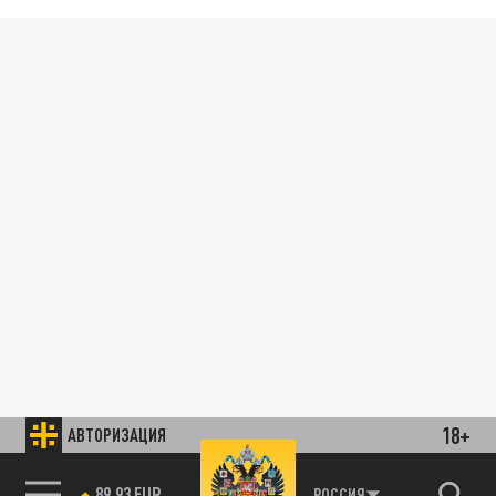
18+
АВТОРИЗАЦИЯ
89.93 EUR
РОССИЯ