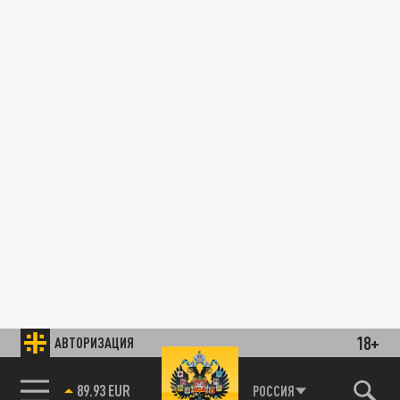
18+
АВТОРИЗАЦИЯ
89.93 EUR
РОССИЯ