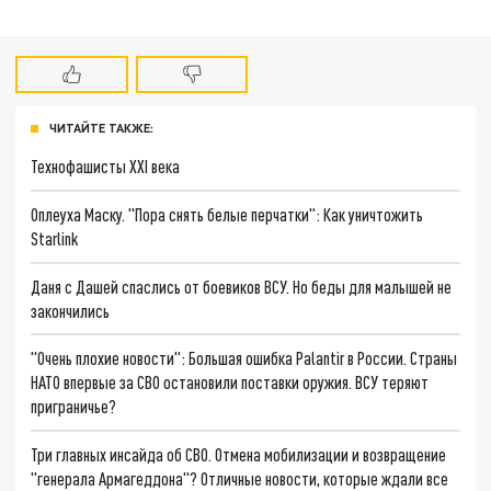
ЧИТАЙТЕ ТАКЖЕ:
Технофашисты XXI века
Оплеуха Маску. "Пора снять белые перчатки": Как уничтожить
Starlink
Даня с Дашей спаслись от боевиков ВСУ. Но беды для малышей не
закончились
"Очень плохие новости": Большая ошибка Palantir в России. Страны
НАТО впервые за СВО остановили поставки оружия. ВСУ теряют
приграничье?
Три главных инсайда об СВО. Отмена мобилизации и возвращение
"генерала Армагеддона"? Отличные новости, которые ждали все