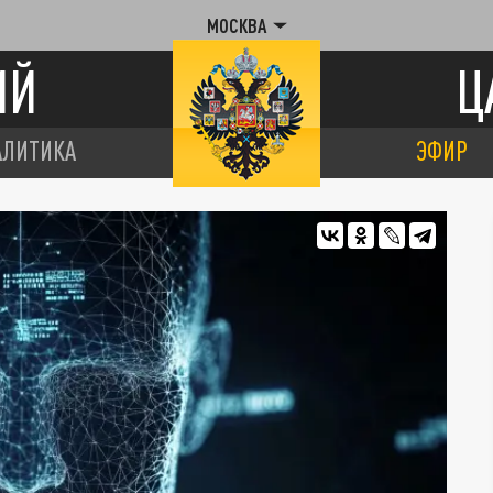
МОСКВА
ИЙ
Ц
АЛИТИКА
ЭФИР