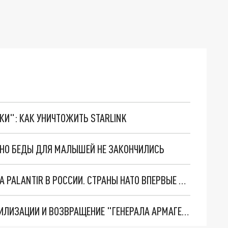
ТКИ": КАК УНИЧТОЖИТЬ STARLINK
. НО БЕДЫ ДЛЯ МАЛЫШЕЙ НЕ ЗАКОНЧИЛИСЬ
"ОЧЕНЬ ПЛОХИЕ НОВОСТИ": БОЛЬШАЯ ОШИБКА PALANTIR В РОССИИ. СТРАНЫ НАТО ВПЕРВЫЕ ЗА СВО ОСТАНОВИЛИ ПОСТАВКИ ОРУЖИЯ. ВСУ ТЕРЯЮТ ПРИГРАНИЧЬЕ?
ТРИ ГЛАВНЫХ ИНСАЙДА ОБ СВО. ОТМЕНА МОБИЛИЗАЦИИ И ВОЗВРАЩЕНИЕ "ГЕНЕРАЛА АРМАГЕДДОНА"? ОТЛИЧНЫЕ НОВОСТИ, КОТОРЫЕ ЖДАЛИ ВСЕ