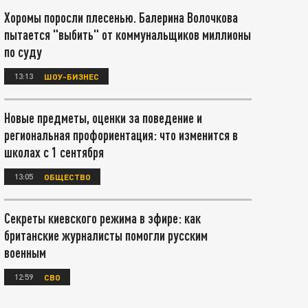
Хоромы поросли плесенью. Балерина Волочкова
пытается "выбить" от коммунальщиков миллионы
по суду
13:13
ШОУ-БИЗНЕС
Новые предметы, оценки за поведение и
региональная профориентация: что изменится в
школах с 1 сентября
13:05
ОБЩЕСТВО
Секреты киевского режима в эфире: как
британские журналисты помогли русским
военным
12:59
СВО