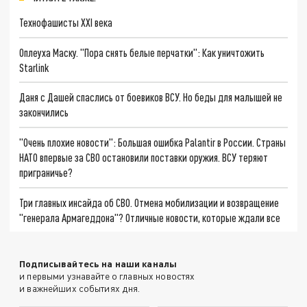
Технофашисты XXI века
Оплеуха Маску. "Пора снять белые перчатки": Как уничтожить
Starlink
Даня с Дашей спаслись от боевиков ВСУ. Но беды для малышей не
закончились
"Очень плохие новости": Большая ошибка Palantir в России. Страны
НАТО впервые за СВО остановили поставки оружия. ВСУ теряют
приграничье?
Три главных инсайда об СВО. Отмена мобилизации и возвращение
"генерала Армагеддона"? Отличные новости, которые ждали все
Подписывайтесь на наши каналы
и первыми узнавайте о главных новостях
и важнейших событиях дня.