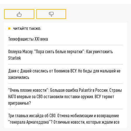
ЧИТАЙТЕ ТАКЖЕ:
Технофашисты XXI века
Оплеуха Маску. "Пора снять белые перчатки": Как уничтожить
Starlink
Даня с Дашей спаслись от боевиков ВСУ. Но беды для малышей не
закончились
"Очень плохие новости": Большая ошибка Palantir в России. Страны
НАТО впервые за СВО остановили поставки оружия. ВСУ теряют
приграничье?
Три главных инсайда об СВО. Отмена мобилизации и возвращение
"генерала Армагеддона"? Отличные новости, которые ждали все