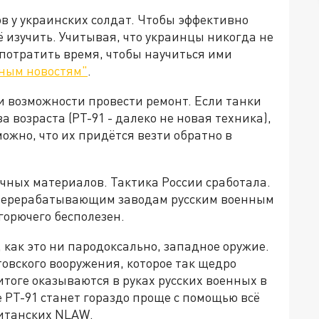
ов у украинских солдат. Чтобы эффективно
ё изучить. Учитывая, что украинцы никогда не
 потратить время, чтобы научиться ими
ным новостям"
.
 и возможности провести ремонт. Если танки
 возраста (PT-91 - далеко не новая техника),
можно, что их придётся везти обратно в
чных материалов. Тактика России сработала.
еперерабатывающим заводам русским военным
горючего бесполезен.
 как это ни пародоксально, западное оружие.
товского вооружения, которое так щедро
итоге оказываются в руках русских военных в
 РТ-91 станет гораздо проще с помощью всё
ританских NLAW.