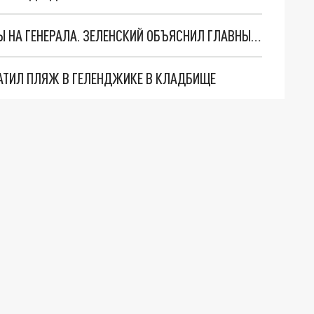
"МЫ ВАС ЗАСТАВИМ": ЖУТКИЕ ДЕТАЛИ ОХОТЫ НА ГЕНЕРАЛА. ЗЕЛЕНСКИЙ ОБЪЯСНИЛ ГЛАВНЫЙ СМЫСЛ ТЕРАКТА В ЦЕНТРЕ МОСКВЫ
АТИЛ ПЛЯЖ В ГЕЛЕНДЖИКЕ В КЛАДБИЩЕ