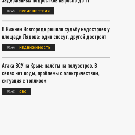
задержанных подростков выросло до 11
10:45
ПРОИСШЕСТВИЯ
В Нижнем Новгороде решили судьбу недостроев у
площади Лядова: один снесут, другой достроят
10:44
НЕДВИЖИМОСТЬ
Атака ВСУ на Крым: налёты на полуостров. В
сёлах нет воды, проблемы с электричеством,
ситуация с топливом
10:42
СВО