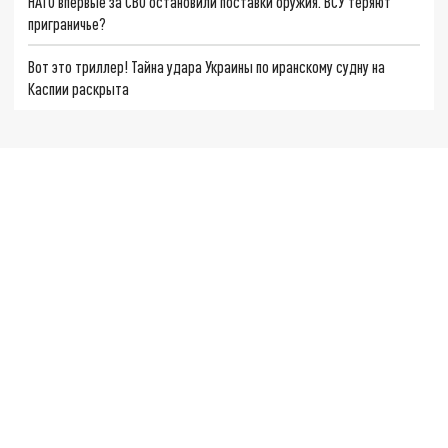
НАТО впервые за СВО остановили поставки оружия. ВСУ теряют
приграничье?
Вот это триллер! Тайна удара Украины по иранскому судну на
Каспии раскрыта