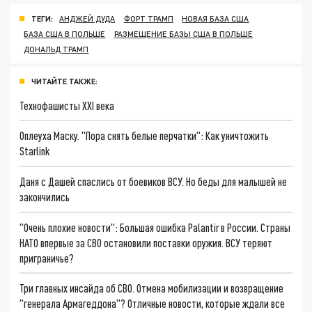
ТЕГИ:
АНДЖЕЙ ДУДА
ФОРТ ТРАМП
НОВАЯ БАЗА США
БАЗА США В ПОЛЬШЕ
РАЗМЕЩЕНИЕ БАЗЫ США В ПОЛЬШЕ
ДОНАЛЬД ТРАМП
ЧИТАЙТЕ ТАКЖЕ:
Технофашисты XXI века
Оплеуха Маску. "Пора снять белые перчатки": Как уничтожить
Starlink
Даня с Дашей спаслись от боевиков ВСУ. Но беды для малышей не
закончились
"Очень плохие новости": Большая ошибка Palantir в России. Страны
НАТО впервые за СВО остановили поставки оружия. ВСУ теряют
приграничье?
Три главных инсайда об СВО. Отмена мобилизации и возвращение
"генерала Армагеддона"? Отличные новости, которые ждали все