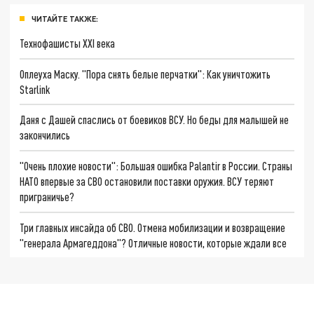
ЧИТАЙТЕ ТАКЖЕ:
Технофашисты XXI века
Оплеуха Маску. "Пора снять белые перчатки": Как уничтожить
Starlink
Даня с Дашей спаслись от боевиков ВСУ. Но беды для малышей не
закончились
"Очень плохие новости": Большая ошибка Palantir в России. Страны
НАТО впервые за СВО остановили поставки оружия. ВСУ теряют
приграничье?
Три главных инсайда об СВО. Отмена мобилизации и возвращение
"генерала Армагеддона"? Отличные новости, которые ждали все