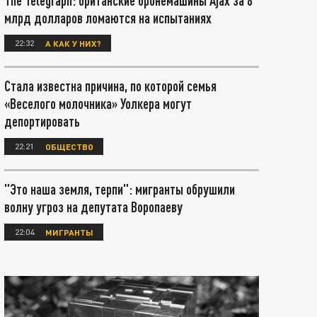
The Telegraph: британские бронемашины Ajax за 8
млрд долларов ломаются на испытаниях
22:32
А КАК У НИХ?
Стала известна причина, по которой семья
«Веселого молочника» Уолкера могут
депортировать
22:21
ОБЩЕСТВО
"Это наша земля, терпи": мигранты обрушили
волну угроз на депутата Воропаеву
22:04
МИГРАНТЫ