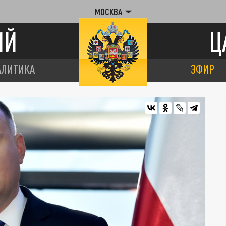
МОСКВА
ИЙ
Ц
АЛИТИКА
ЭФИР