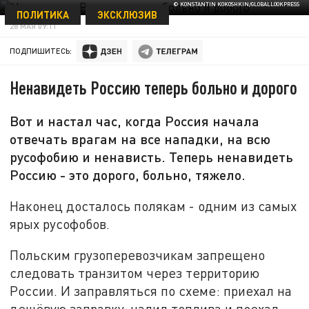
© KONSTANTIN KOKOSHKIN/GLOBALLOOKPRESS
ПОЛИТИКА
ЭКСКЛЮЗИВ
28 МАЯ 09:11
ПОДПИШИТЕСЬ:
Ненавидеть Россию теперь больно и дорого
Вот и настал час, когда Россия начала
отвечать врагам на все нападки, на всю
русофобию и ненависть. Теперь ненавидеть
Россию - это дорого, больно, тяжело.
Наконец досталось полякам - одним из самых
ярых русофобов.
Польским грузоперевозчикам запрещено
следовать транзитом через территорию
России. И заправляться по схеме: приехал на
дешёвую заправку, налил топлива и поехал